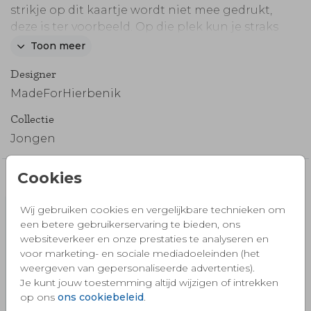
strikje op dit kaartje wordt niet mee gedrukt,
deze is ter voorbeeld. Op die plek kun je straks
zelf het échte strikje plakken.
Toon meer
Hip geboortekaartje voor je zoontje met
Designer
simpel ontwerp. Verander de kleuren, teksten
en lettertypes en maak zo je eigen kaartje. Het
MadeForHierbenik
olijf groene strikje maakt dit kaartje extra
Collectie
speciaal.
Jongen
Er zijn 6 kleuren strikjes namelijk:
roze
,
blauw
,
mintgroen
,
goud
,
peach
of
olijfgroen
Cookies
Een zakje met 25 strikjes kost € 6,25.
Misschien vind je dit ook mooi 🧡
Wij gebruiken cookies en vergelijkbare technieken om
een betere gebruikerservaring te bieden, ons
websiteverkeer en onze prestaties te analyseren en
voor marketing- en sociale mediadoeleinden (het
weergeven van gepersonaliseerde advertenties).
Je kunt jouw toestemming altijd wijzigen of intrekken
op ons
ons cookiebeleid
.