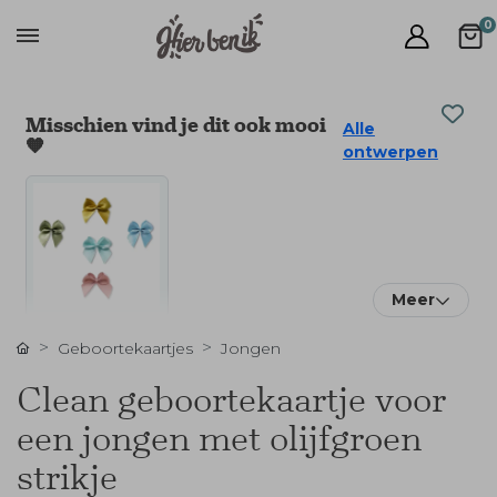
0
Misschien vind je dit ook mooi
Alle
🧡
ontwerpen
Meer
Geboortekaartjes
Jongen
Clean geboortekaartje voor
een jongen met olijfgroen
strikje