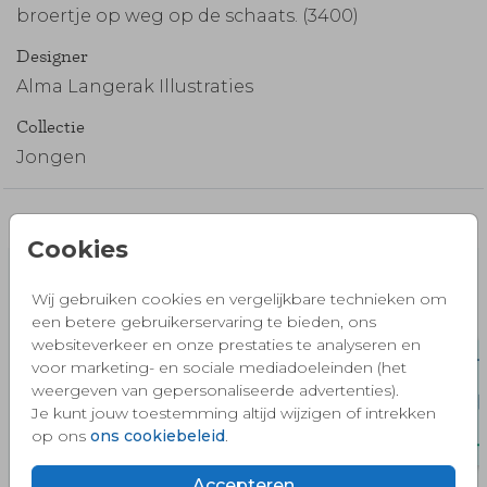
broertje op weg op de schaats. (3400)
Designer
Alma Langerak Illustraties
Collectie
Jongen
Misschien vind je dit ook mooi 🧡
Cookies
Wij gebruiken cookies en vergelijkbare technieken om
een betere gebruikerservaring te bieden, ons
websiteverkeer en onze prestaties te analyseren en
voor marketing- en sociale mediadoeleinden (het
weergeven van gepersonaliseerde advertenties).
Je kunt jouw toestemming altijd wijzigen of intrekken
op ons
ons cookiebeleid
.
Accepteren