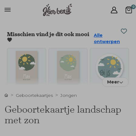
0
Misschien vind je dit ook mooi
Alle
🧡
ontwerpen
Meer
Geboortekaartjes
Jongen
Geboortekaartje landschap
met zon