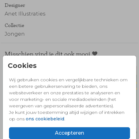
Designer
Anet Illustraties
Collectie
Jongen
Misschien vind je dit ook mooi 🧡
Cookies
Wij gebruiken cookies en vergelijkbare technieken om
een betere gebruikerservaring te bieden, ons
websiteverkeer en onze prestaties te analyseren en
voor marketing- en sociale mediadoeleinden (het
weergeven van gepersonaliseerde advertenties).
Je kunt jouw toestemming altijd wijzigen of intrekken
op ons
ons cookiebeleid
.
Accepteren