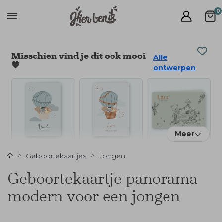
0
Misschien vind je dit ook mooi
Alle
🧡
ontwerpen
Meer
Geboortekaartjes
Jongen
Geboortekaartje panorama
modern voor een jongen