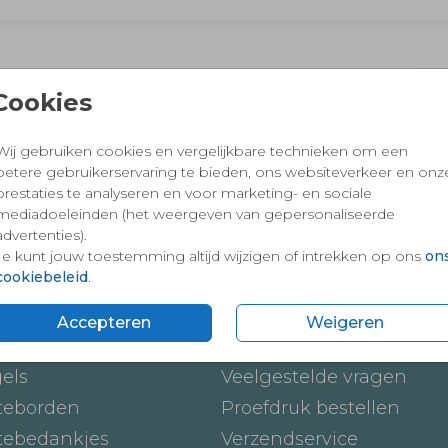
 en vertrouwd winkelen en betalen
Cookies
Wij gebruiken cookies en vergelijkbare technieken om een
betere gebruikerservaring te bieden, ons websiteverkeer en onz
prestaties te analyseren en voor marketing- en sociale
mediadoeleinden (het weergeven van gepersonaliseerde
advertenties).
Je kunt jouw toestemming altijd wijzigen of intrekken op ons
on
cookiebeleid
.
ten
Onze service
Accepteren
Weigeren
ickers
Hoe werkt het
gels
Veelgestelde vragen
teborden
Proefdruk bestellen
tebedankjes
Verzendservice