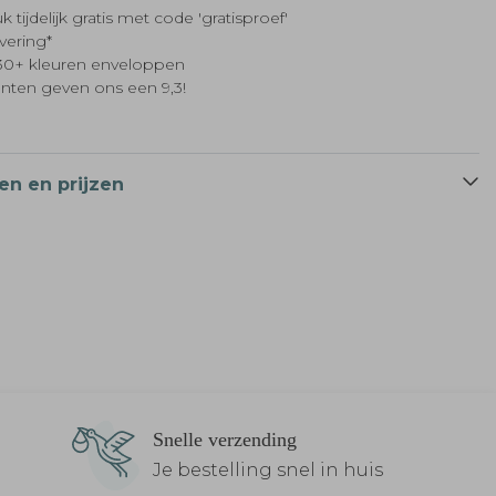
k tijdelijk gratis met code 'gratisproef'
evering*
t 30+ kleuren enveloppen
anten geven ons een 9,3!
en en prijzen
Snelle verzending
Je bestelling snel in huis