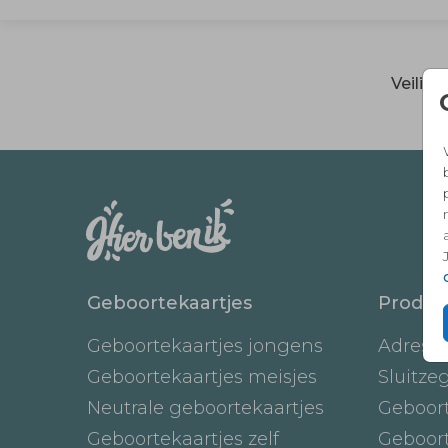
Veilig
Geboortekaartjes
Produc
Geboortekaartjes jongens
Adresst
Geboortekaartjes meisjes
Sluitze
Neutrale geboortekaartjes
Geboor
Geboortekaartjes zelf
Geboor