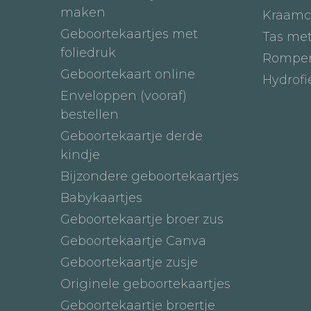
maken
Kraamc
Geboortekaartjes met
Tas me
foliedruk
Romper
Geboortekaart online
Hydrof
Enveloppen (vooraf)
bestellen
Geboortekaartje derde
kindje
Bijzondere geboortekaartjes
Babykaartjes
Geboortekaartje broer zus
Geboortekaartje Canva
Geboortekaartje zusje
Originele geboortekaartjes
Geboortekaartje broertje