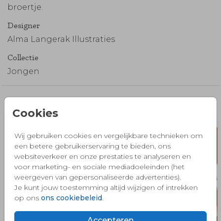
broertje.
Designer
Alma Langerak Illustraties
Collectie
Jongen
Misschien vind je dit ook mooi 🧡
Cookies
Wij gebruiken cookies en vergelijkbare technieken om
een betere gebruikerservaring te bieden, ons
websiteverkeer en onze prestaties te analyseren en
voor marketing- en sociale mediadoeleinden (het
weergeven van gepersonaliseerde advertenties).
Je kunt jouw toestemming altijd wijzigen of intrekken
op ons
ons cookiebeleid
.
Accepteren