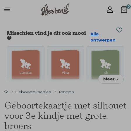
0
Misschien vind je dit ook mooi
Alle
🧡
ontwerpen
Meer
Geboortekaartjes
Jongen
Geboortekaartje met silhouet
voor 3e kindje met grote
broers