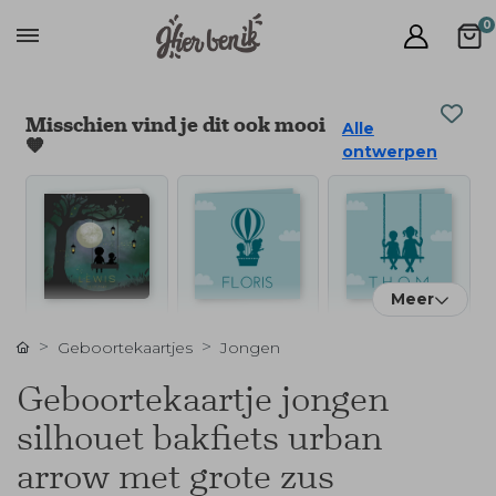
0
Misschien vind je dit ook mooi
Alle
🧡
ontwerpen
Meer
Geboortekaartjes
Jongen
Geboortekaartje jongen
silhouet bakfiets urban
arrow met grote zus