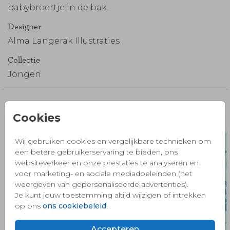
babybroertje in de bak.
Designer
Alma Langerak Illustraties
Collectie
Jongen
Misschien vind je dit ook mooi 🧡
Cookies
Wij gebruiken cookies en vergelijkbare technieken om
een betere gebruikerservaring te bieden, ons
websiteverkeer en onze prestaties te analyseren en
voor marketing- en sociale mediadoeleinden (het
weergeven van gepersonaliseerde advertenties).
Je kunt jouw toestemming altijd wijzigen of intrekken
op ons
ons cookiebeleid
.
Accepteren