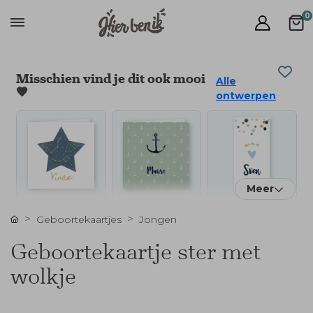
0
Misschien vind je dit ook mooi
Alle
🧡
ontwerpen
Meer
Geboortekaartjes
Jongen
Geboortekaartje ster met
wolkje