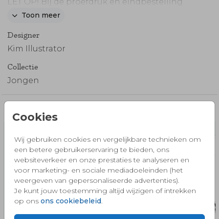
LET OP! Bij de proefdruk en eindbestelling
wordt GEEN voorbeeld vormpje geleverd. Het
Toon meer
houten vormpje op dit kaartje wordt niet mee
Designer
gedrukt, deze is ter voorbeeld. Op die plek kun
je straks zelf het échte houten vormpje
Kim Illustrator
plakken die je in het bestelproces bij dient te
Collectie
bestellen.
Jongen
Misschien vind je dit ook mooi 🧡
Cookies
Wij gebruiken cookies en vergelijkbare technieken om
een betere gebruikerservaring te bieden, ons
websiteverkeer en onze prestaties te analyseren en
voor marketing- en sociale mediadoeleinden (het
weergeven van gepersonaliseerde advertenties).
Je kunt jouw toestemming altijd wijzigen of intrekken
op ons
ons cookiebeleid
.