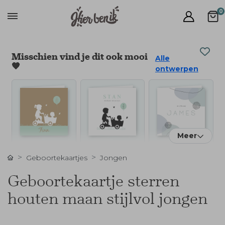
0
Misschien vind je dit ook mooi
Alle
🧡
ontwerpen
Meer
Geboortekaartjes
Jongen
Geboortekaartje sterren
houten maan stijlvol jongen