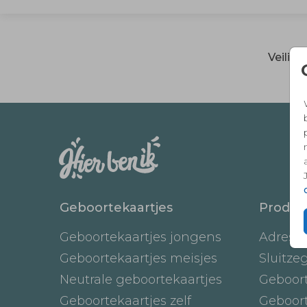
Veilig
Geboortekaartjes
Produc
Geboortekaartjes jongens
Adresst
Geboortekaartjes meisjes
Sluitze
Neutrale geboortekaartjes
Geboor
Geboortekaartjes zelf
Geboor