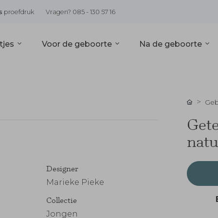
s
proefdruk
Vragen? 085 - 130 57 16
tjes
Voor de geboorte
Na de geboorte
Geb
Gete
natu
Designer
Marieke Pieke
Collectie
Jongen