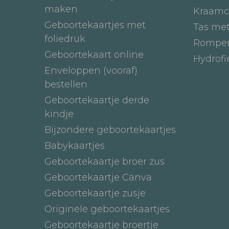
maken
Kraamc
Geboortekaartjes met
Tas me
foliedruk
Romper
Geboortekaart online
Hydrof
Enveloppen (vooraf)
bestellen
Geboortekaartje derde
kindje
Bijzondere geboortekaartjes
Babykaartjes
Geboortekaartje broer zus
Geboortekaartje Canva
Geboortekaartje zusje
Originele geboortekaartjes
Geboortekaartje broertje