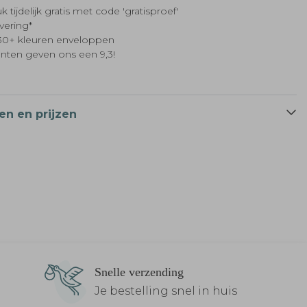
k tijdelijk gratis met code 'gratisproef'
evering*
t 30+ kleuren enveloppen
anten geven ons een 9,3!
en en prijzen
Snelle verzending
Je bestelling snel in huis