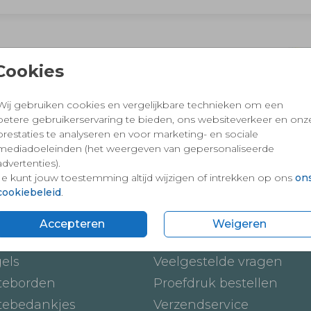
 en vertrouwd winkelen en betalen
Cookies
Wij gebruiken cookies en vergelijkbare technieken om een
betere gebruikerservaring te bieden, ons websiteverkeer en onz
prestaties te analyseren en voor marketing- en sociale
mediadoeleinden (het weergeven van gepersonaliseerde
advertenties).
Je kunt jouw toestemming altijd wijzigen of intrekken op ons
on
cookiebeleid
.
ten
Onze service
Accepteren
Weigeren
ickers
Hoe werkt het
gels
Veelgestelde vragen
teborden
Proefdruk bestellen
tebedankjes
Verzendservice