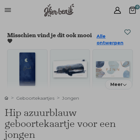
0
Misschien vind je dit ook mooi
Alle
🧡
ontwerpen
Meer
Geboortekaartjes
Jongen
Hip azuurblauw
geboortekaartje voor een
jongen