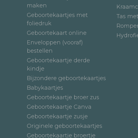
maken
Kraamc
Geboortekaartjes met
Tas me
foliedruk
Romper
Geboortekaart online
Hydrof
Enveloppen (vooraf)
bestellen
Geboortekaartje derde
kindje
Bijzondere geboortekaartjes
Babykaartjes
Geboortekaartje broer zus
Geboortekaartje Canva
Geboortekaartje zusje
Originele geboortekaartjes
Geboortekaartje broertje