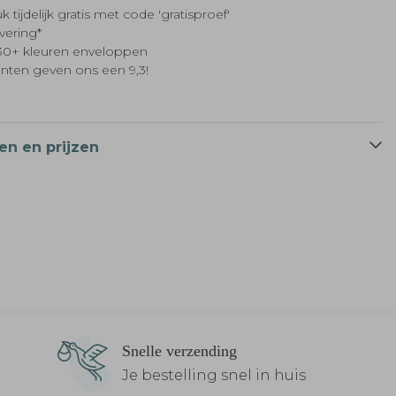
k tijdelijk gratis met code 'gratisproef'
evering*
t 30+ kleuren enveloppen
anten geven ons een 9,3!
en en prijzen
Snelle verzending
Je bestelling snel in huis