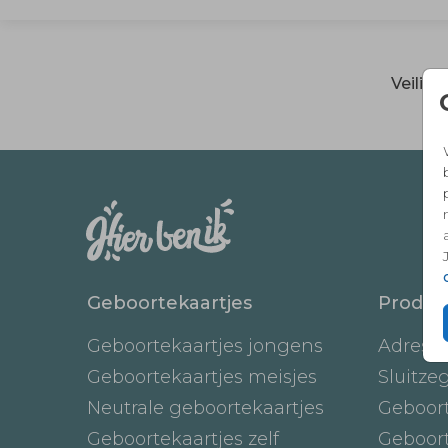
Veilig
Geboortekaartjes
Produc
Geboortekaartjes jongens
Adresst
Geboortekaartjes meisjes
Sluitze
Neutrale geboortekaartjes
Geboor
Geboortekaartjes zelf
Geboor