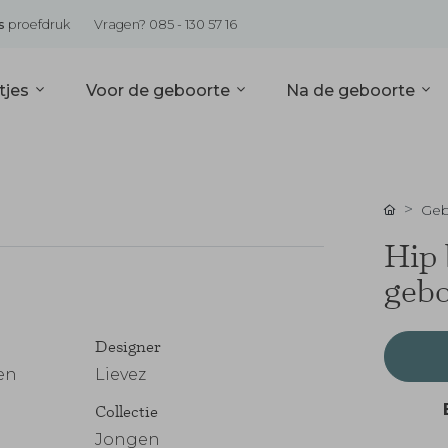
s
proefdruk
Vragen? 085 - 130 57 16
tjes
Voor de geboorte
Na de geboorte
Geb
Hip 
gebo
Designer
en
Lievez
Collectie
Jongen