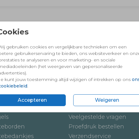
 en vertrouwd winkelen en betalen
Cookies
Wij gebruiken cookies en vergelijkbare technieken om een
betere gebruikerservaring te bieden, ons websiteverkeer en onz
prestaties te analyseren en voor marketing- en sociale
mediadoeleinden (het weergeven van gepersonaliseerde
advertenties).
Je kunt jouw toestemming altijd wijzigen of intrekken op ons
on
cookiebeleid
.
ten
Onze service
Accepteren
Weigeren
ickers
Hoe werkt het
gels
Veelgestelde vragen
teborden
Proefdruk bestellen
tebedankjes
Verzendservice