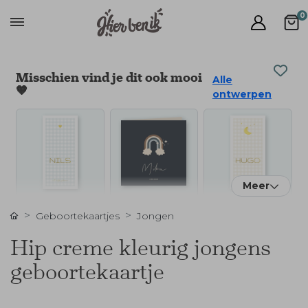
0
Misschien vind je dit ook mooi
Alle
🧡
ontwerpen
Meer
Geboortekaartjes
Jongen
Hip creme kleurig jongens
geboortekaartje