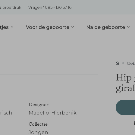
s
proefdruk
Vragen? 085 - 130 57 16
tjes
Voor de geboorte
Na de geboorte
Geb
Hip 
gira
Designer
risch
MadeForHierbenik
Collectie
Jongen