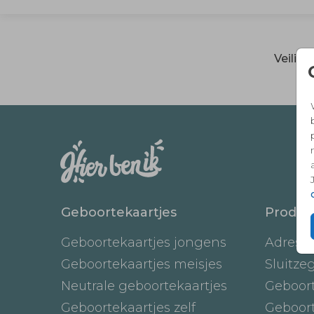
Veilig
Geboortekaartjes
Produc
Geboortekaartjes jongens
Adresst
Geboortekaartjes meisjes
Sluitze
Neutrale geboortekaartjes
Geboor
Geboortekaartjes zelf
Geboor