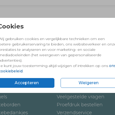
 en vertrouwd winkelen en betalen
Cookies
Wij gebruiken cookies en vergelijkbare technieken om een
betere gebruikerservaring te bieden, ons websiteverkeer en onz
prestaties te analyseren en voor marketing- en sociale
mediadoeleinden (het weergeven van gepersonaliseerde
advertenties).
Je kunt jouw toestemming altijd wijzigen of intrekken op ons
on
cookiebeleid
.
ten
Onze service
Accepteren
Weigeren
ickers
Hoe werkt het
gels
Veelgestelde vragen
teborden
Proefdruk bestellen
tebedankjes
Verzendservice