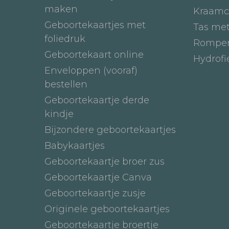
maken
Kraamc
Geboortekaartjes met
Tas me
foliedruk
Romper
Geboortekaart online
Hydrof
Enveloppen (vooraf)
bestellen
Geboortekaartje derde
kindje
Bijzondere geboortekaartjes
Babykaartjes
Geboortekaartje broer zus
Geboortekaartje Canva
Geboortekaartje zusje
Originele geboortekaartjes
Geboortekaartje broertje