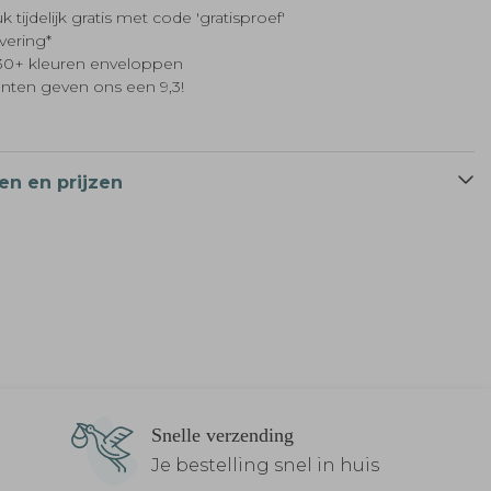
k tijdelijk gratis met code 'gratisproef'
evering*
t 30+ kleuren enveloppen
anten geven ons een 9,3!
en en prijzen
Snelle verzending
Je bestelling snel in huis