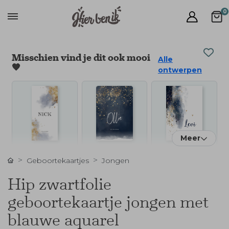
0
Misschien vind je dit ook mooi
Alle
🧡
ontwerpen
Meer
Geboortekaartjes
Jongen
Hip zwartfolie
geboortekaartje jongen met
blauwe aquarel