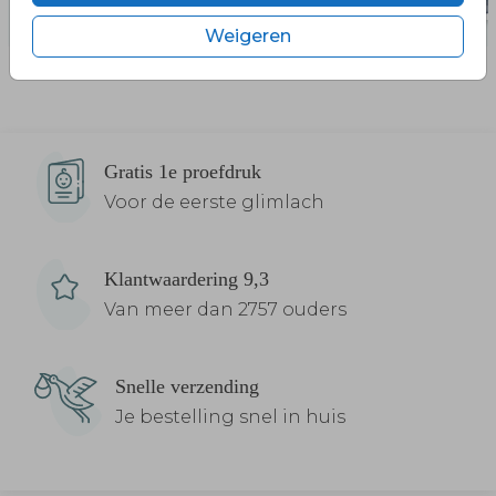
Weigeren
Gratis 1e proefdruk
Voor de eerste glimlach
Klantwaardering 9,3
Van meer dan 2757 ouders
Snelle verzending
Je bestelling snel in huis