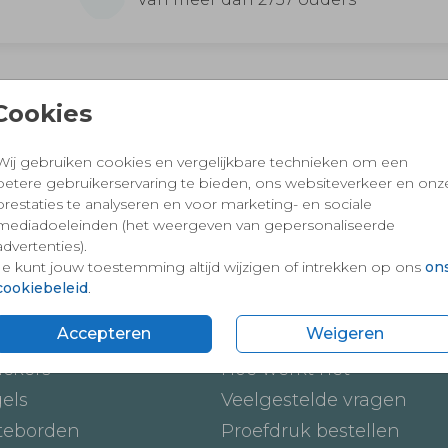
 en vertrouwd winkelen en betalen
Cookies
Wij gebruiken cookies en vergelijkbare technieken om een
betere gebruikerservaring te bieden, ons websiteverkeer en onz
prestaties te analyseren en voor marketing- en sociale
mediadoeleinden (het weergeven van gepersonaliseerde
advertenties).
Je kunt jouw toestemming altijd wijzigen of intrekken op ons
on
cookiebeleid
.
ten
Onze service
Accepteren
Weigeren
ickers
Hoe werkt het
gels
Veelgestelde vragen
teborden
Proefdruk bestellen