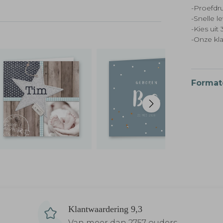
-Proefdru
-Snelle l
-Kies ui
-Onze kl
Format
Klantwaardering 9,3
Van meer dan 2757 ouders