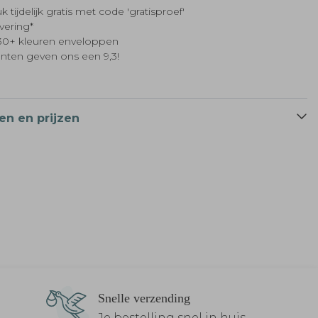
k tijdelijk gratis met code 'gratisproef'
evering*
t 30+ kleuren enveloppen
anten geven ons een 9,3!
en en prijzen
Snelle verzending
Je bestelling snel in huis