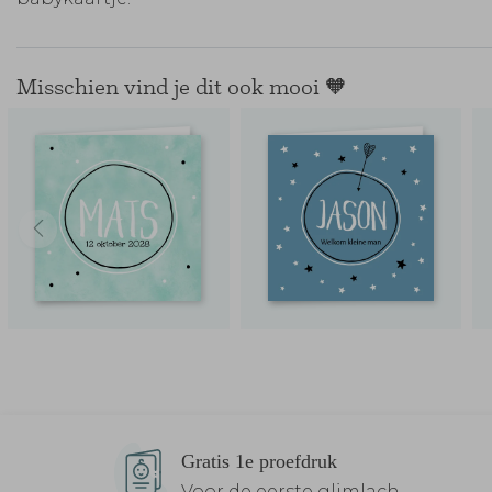
Misschien vind je dit ook mooi 🧡
Gratis 1e proefdruk
Voor de eerste glimlach