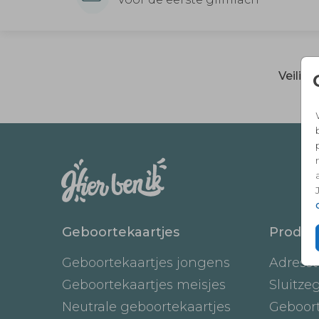
Veilig
Geboortekaartjes
Produc
Geboortekaartjes jongens
Adresst
Geboortekaartjes meisjes
Sluitze
Neutrale geboortekaartjes
Geboor