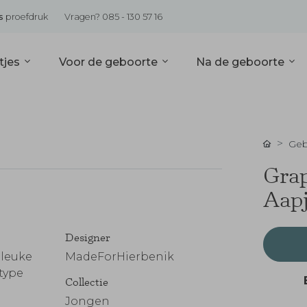
s
proefdruk
Vragen? 085 - 130 57 16
tjes
Voor de geboorte
Na de geboorte
Geb
Grap
Aap
Designer
 leuke
MadeForHierbenik
rtype
Collectie
Jongen