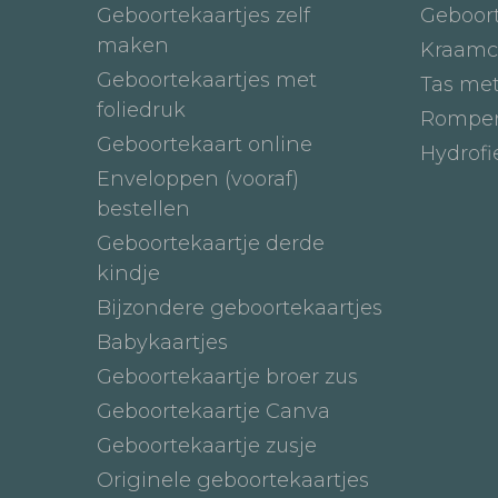
Geboortekaartjes zelf
Geboor
maken
Kraamc
Geboortekaartjes met
Tas me
foliedruk
Romper
Geboortekaart online
Hydrof
Enveloppen (vooraf)
bestellen
Geboortekaartje derde
kindje
Bijzondere geboortekaartjes
Babykaartjes
Geboortekaartje broer zus
Geboortekaartje Canva
Geboortekaartje zusje
Originele geboortekaartjes