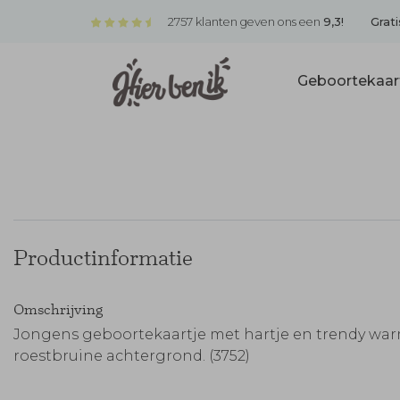
2757 klanten geven ons een
9,3!
Grati
Geboortekaar
Productinformatie
Omschrijving
Jongens geboortekaartje met hartje en trendy wa
roestbruine achtergrond. (3752)