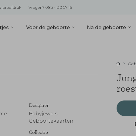
s
proefdruk
Vragen? 085 - 130 57 16
tjes
Voor de geboorte
Na de geboorte
Geb
Jong
roes
Designer
rme
Babyjewels
Geboortekaarten
Collectie