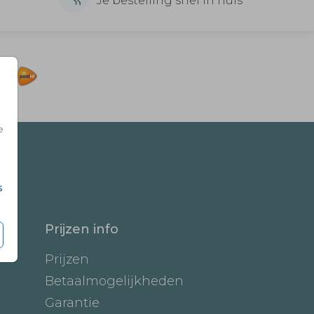
Je bestelling snel in huis
e
s
Prijzen info
Prijzen
Betaalmogelijkheden
Garantie