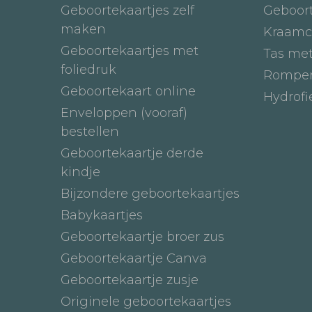
Geboortekaartjes zelf
Geboor
maken
Kraamc
Geboortekaartjes met
Tas me
foliedruk
Romper
Geboortekaart online
Hydrof
Enveloppen (vooraf)
bestellen
Geboortekaartje derde
kindje
Bijzondere geboortekaartjes
Babykaartjes
Geboortekaartje broer zus
Geboortekaartje Canva
Geboortekaartje zusje
Originele geboortekaartjes