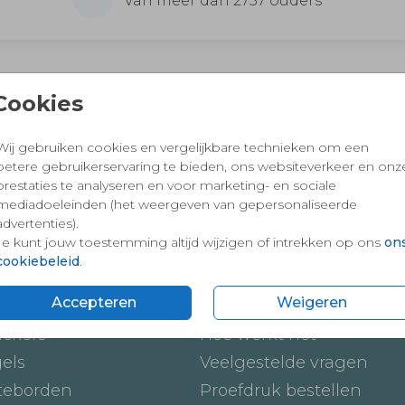
Van meer dan 2757 ouders
 en vertrouwd winkelen en betalen
Cookies
Wij gebruiken cookies en vergelijkbare technieken om een
betere gebruikerservaring te bieden, ons websiteverkeer en onz
prestaties te analyseren en voor marketing- en sociale
mediadoeleinden (het weergeven van gepersonaliseerde
advertenties).
Je kunt jouw toestemming altijd wijzigen of intrekken op ons
on
cookiebeleid
.
ten
Onze service
Accepteren
Weigeren
ickers
Hoe werkt het
gels
Veelgestelde vragen
teborden
Proefdruk bestellen