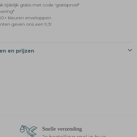
k tijdelijk gratis met code 'gratisproef'
evering*
t 30+ kleuren enveloppen
anten geven ons een 9,3!
en en prijzen
Snelle verzending