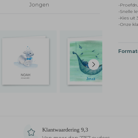
Jongen
-Proefdru
-Snelle l
-Kies ui
-Onze kl
Format
Klantwaardering 9,3