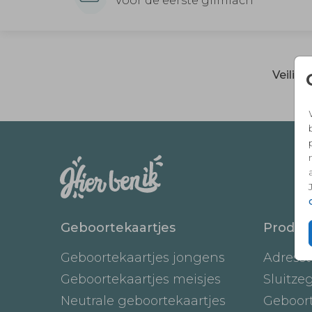
Voor de eerste glimlach
Veilig
Geboortekaartjes
Produc
Geboortekaartjes jongens
Adresst
Geboortekaartjes meisjes
Sluitze
Neutrale geboortekaartjes
Geboor