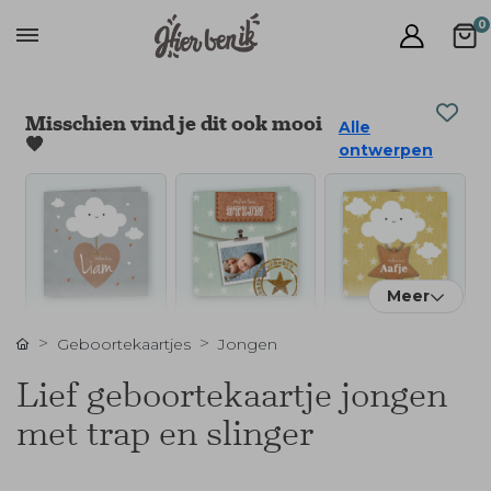
0
Misschien vind je dit ook mooi
Alle
🧡
ontwerpen
Meer
Geboortekaartjes
Jongen
Lief geboortekaartje jongen
met trap en slinger