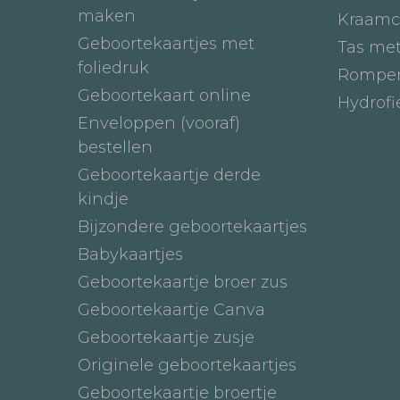
maken
Kraamc
Geboortekaartjes met
Tas me
foliedruk
Romper
Geboortekaart online
Hydrof
Enveloppen (vooraf)
bestellen
Geboortekaartje derde
kindje
Bijzondere geboortekaartjes
Babykaartjes
Geboortekaartje broer zus
Geboortekaartje Canva
Geboortekaartje zusje
Originele geboortekaartjes
Geboortekaartje broertje