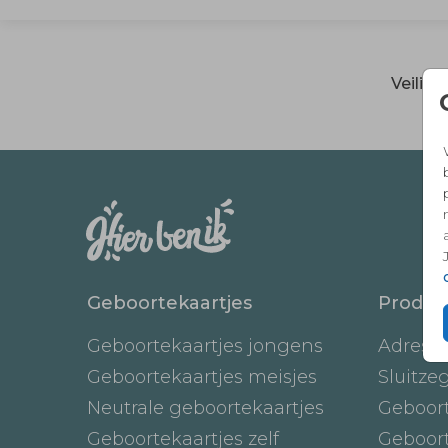
Veilig
Geboortekaartjes
Produc
Geboortekaartjes jongens
Adresst
Geboortekaartjes meisjes
Sluitze
Neutrale geboortekaartjes
Geboor
Geboortekaartjes zelf
Geboor