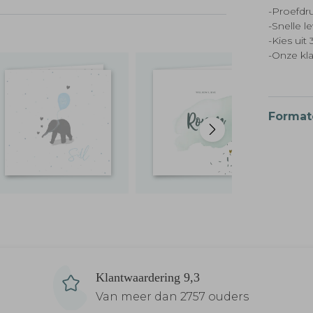
-Proefdru
-Snelle l
-Kies ui
-Onze kl
Format
Klantwaardering 9,3
Van meer dan 2757 ouders