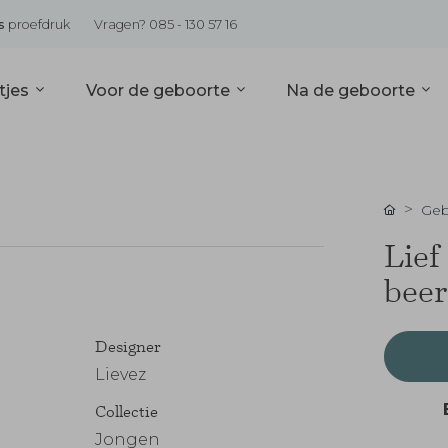
s
proefdruk
Vragen? 085 - 130 57 16
tjes
Voor de geboorte
Na de geboorte
Geb
Lief
beer
Designer
Lievez
Collectie
Jongen