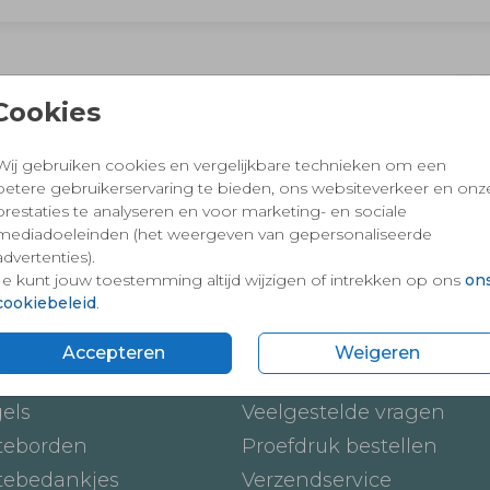
 en vertrouwd winkelen en betalen
Cookies
Wij gebruiken cookies en vergelijkbare technieken om een
betere gebruikerservaring te bieden, ons websiteverkeer en onz
prestaties te analyseren en voor marketing- en sociale
mediadoeleinden (het weergeven van gepersonaliseerde
advertenties).
Je kunt jouw toestemming altijd wijzigen of intrekken op ons
on
cookiebeleid
.
ten
Onze service
Accepteren
Weigeren
ickers
Hoe werkt het
gels
Veelgestelde vragen
teborden
Proefdruk bestellen
tebedankjes
Verzendservice