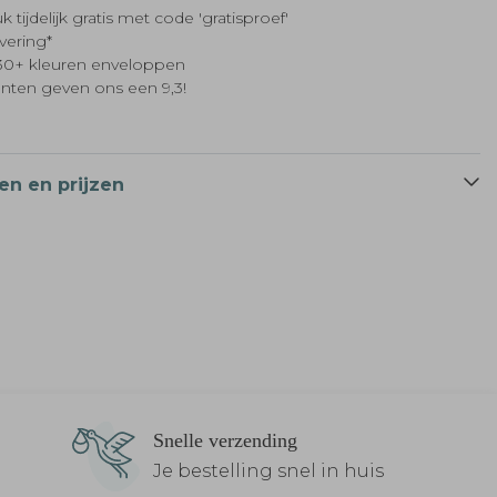
k tijdelijk gratis met code 'gratisproef'
evering*
t 30+ kleuren enveloppen
anten geven ons een 9,3!
en en prijzen
Snelle verzending
Je bestelling snel in huis