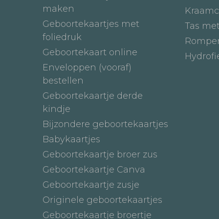
maken
Kraamc
Geboortekaartjes met
Tas me
foliedruk
Romper
Geboortekaart online
Hydrof
Enveloppen (vooraf)
bestellen
Geboortekaartje derde
kindje
Bijzondere geboortekaartjes
Babykaartjes
Geboortekaartje broer zus
Geboortekaartje Canva
Geboortekaartje zusje
Originele geboortekaartjes
Geboortekaartje broertje