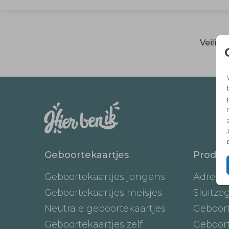
Veilig
Geboortekaartjes
Produc
Geboortekaartjes jongens
Adresst
Geboortekaartjes meisjes
Sluitze
Neutrale geboortekaartjes
Geboor
Geboortekaartjes zelf
Geboor