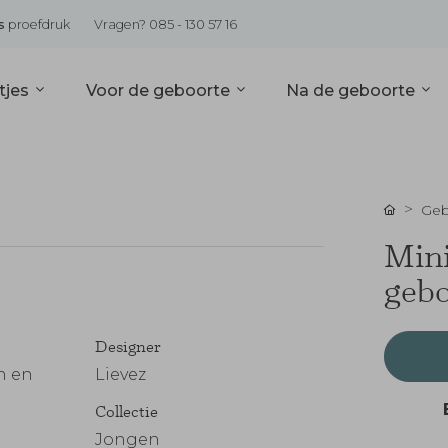
s
proefdruk
Vragen? 085 - 130 57 16
tjes
Voor de geboorte
Na de geboorte
Geb
Mini
gebo
Designer
n en
Lievez
Collectie
Jongen