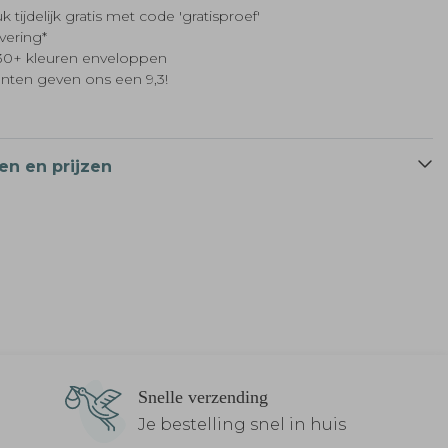
k tijdelijk gratis met code 'gratisproef'
evering*
t 30+ kleuren enveloppen
anten geven ons een 9,3!
en en prijzen
Snelle verzending
Je bestelling snel in huis