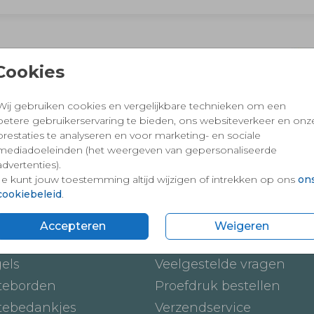
 en vertrouwd winkelen en betalen
Cookies
Wij gebruiken cookies en vergelijkbare technieken om een
betere gebruikerservaring te bieden, ons websiteverkeer en onz
prestaties te analyseren en voor marketing- en sociale
mediadoeleinden (het weergeven van gepersonaliseerde
advertenties).
Je kunt jouw toestemming altijd wijzigen of intrekken op ons
on
cookiebeleid
.
ten
Onze service
Accepteren
Weigeren
ickers
Hoe werkt het
gels
Veelgestelde vragen
teborden
Proefdruk bestellen
tebedankjes
Verzendservice