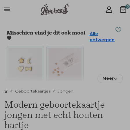
0
Misschien vind je dit ook mooi
Alle
🧡
ontwerpen
Meer
Geboortekaartjes
Jongen
Modern geboortekaartje
jongen met echt houten
hartje