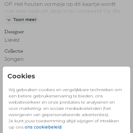
OP: Het houten vormpje op dit kaartje wordt
niet mee gedrukt, deze is ter voorbeeld. Op die
plek kun je straks zelf het échte houten
Toon meer
vormpje plakken. Bij je proefdruk kun je een
Designer
voorbeeldsetje met alle houten vormpjes
bestellen.
Lievez
Collectie
Jongen
Cookies
Misschien vind je dit ook mooi 🧡
Wij gebruiken cookies en vergelijkbare technieken om
een betere gebruikerservaring te bieden, ons
websiteverkeer en onze prestaties te analyseren en
voor marketing- en sociale mediadoeleinden (het
weergeven van gepersonaliseerde advertenties).
Je kunt jouw toestemming altijd wijzigen of intrekken
op ons
ons cookiebeleid
.