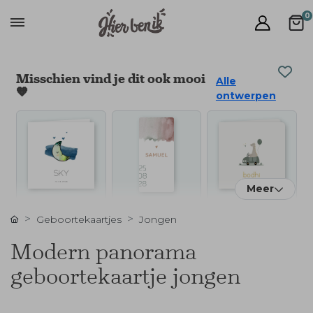
0
Misschien vind je dit ook mooi
Alle
🧡
ontwerpen
Meer
Geboortekaartjes
Jongen
Modern panorama
geboortekaartje jongen