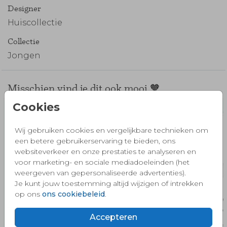
Designer
Huiscollectie
Collectie
Jongen
Misschien vind je dit ook mooi 🧡
Cookies
Wij gebruiken cookies en vergelijkbare technieken om
een betere gebruikerservaring te bieden, ons
websiteverkeer en onze prestaties te analyseren en
voor marketing- en sociale mediadoeleinden (het
weergeven van gepersonaliseerde advertenties).
Je kunt jouw toestemming altijd wijzigen of intrekken
op ons
ons cookiebeleid
.
Accepteren