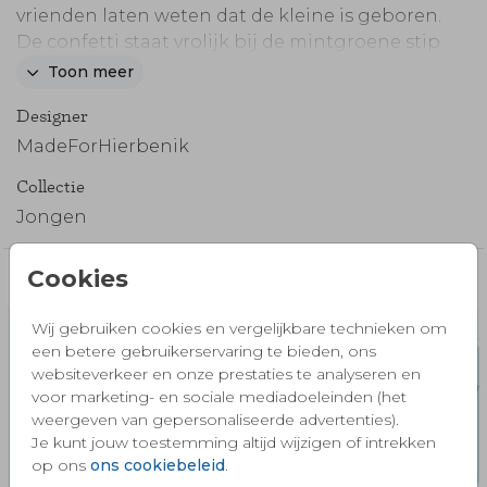
vrienden laten weten dat de kleine is geboren.
De confetti staat vrolijk bij de mintgroene stip
met de naam van je jongen erin. Dit
Toon meer
geboortekaartje heeft standaard ronde
Designer
hoeken (meerprijs € 0,25). Wil je rechte
hoeken? Neem contact met ons op.
MadeForHierbenik
Collectie
Jongen
Cookies
Misschien vind je dit ook mooi 🧡
Wij gebruiken cookies en vergelijkbare technieken om
een betere gebruikerservaring te bieden, ons
websiteverkeer en onze prestaties te analyseren en
voor marketing- en sociale mediadoeleinden (het
weergeven van gepersonaliseerde advertenties).
Je kunt jouw toestemming altijd wijzigen of intrekken
op ons
ons cookiebeleid
.