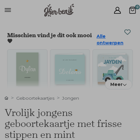
0
Misschien vind je dit ook mooi
Alle
🧡
ontwerpen
Meer
Geboortekaartjes
Jongen
Vrolijk jongens
geboortekaartje met frisse
stippen en mint