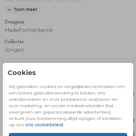
een hippe look aan het stoere
geboortekaartje. Ook het leuke
Toon meer
geboortestempel voor een broertje is zo leuk!
Designer
MadeForHierbenik
Collectie
Jongen
Misschien vind je dit ook mooi 🧡
Cookies
Wij gebruiken cookies en vergelijkbare technieken om
een betere gebruikerservaring te bieden, ons
websiteverkeer en onze prestaties te analyseren en
voor marketing- en sociale mediadoeleinden (het
weergeven van gepersonaliseerde advertenties).
Je kunt jouw toestemming altijd wijzigen of intrekken
op ons
ons cookiebeleid
.