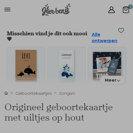
0
Misschien vind je dit ook mooi
Alle
🧡
ontwerpen
Meer
Geboortekaartjes
Jongen
Origineel geboortekaartje
met uiltjes op hout