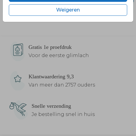
Weigeren
Gratis 1e proefdruk
Voor de eerste glimlach
Klantwaardering 9,3
Van meer dan 2757 ouders
Snelle verzending
Je bestelling snel in huis