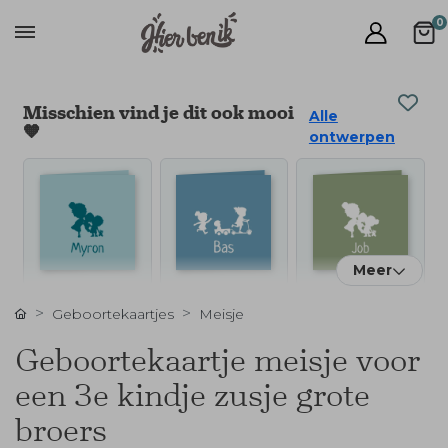
0
Misschien vind je dit ook mooi
Alle
🧡
ontwerpen
Meer
Geboortekaartjes
Meisje
Geboortekaartje meisje voor
een 3e kindje zusje grote
broers