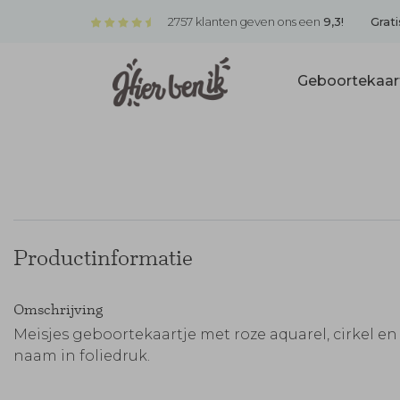
2757 klanten geven ons een
9,3!
Grati
Geboortekaar
Productinformatie
Omschrijving
Meisjes geboortekaartje met roze aquarel, cirkel en
naam in foliedruk.