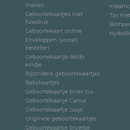
maken
Kraamc
Geboortekaartjes met
Tas me
foliedruk
Romper
Geboortekaart online
Hydrof
Enveloppen (vooraf)
bestellen
Geboortekaartje derde
kindje
Bijzondere geboortekaartjes
Babykaartjes
Geboortekaartje broer zus
Geboortekaartje Canva
Geboortekaartje zusje
Originele geboortekaartjes
Geboortekaartje broertje