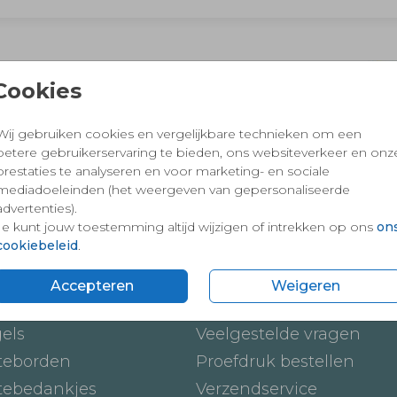
 en vertrouwd winkelen en betalen
Cookies
Wij gebruiken cookies en vergelijkbare technieken om een
betere gebruikerservaring te bieden, ons websiteverkeer en onz
prestaties te analyseren en voor marketing- en sociale
mediadoeleinden (het weergeven van gepersonaliseerde
advertenties).
Je kunt jouw toestemming altijd wijzigen of intrekken op ons
on
cookiebeleid
.
ten
Onze service
Accepteren
Weigeren
ickers
Hoe werkt het
gels
Veelgestelde vragen
teborden
Proefdruk bestellen
tebedankjes
Verzendservice