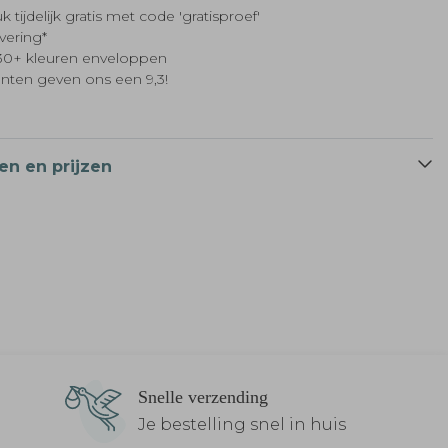
k tijdelijk gratis met code 'gratisproef'
evering*
t 30+ kleuren enveloppen
anten geven ons een 9,3!
en en prijzen
Snelle verzending
Je bestelling snel in huis