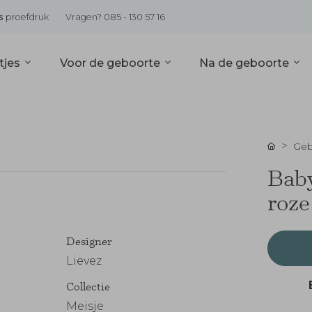
s
proefdruk
Vragen? 085 - 130 57 16
tjes
Voor de geboorte
Na de geboorte
Geb
Baby
roze
Designer
Lievez
Collectie
Meisje