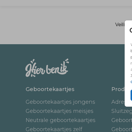
Veilig
Geboortekaartjes
Produc
Geboortekaartjes jongens
Adresst
Geboortekaartjes meisjes
Sluitze
Neutrale geboortekaartjes
Geboor
Geboortekaartjes zelf
Geboor