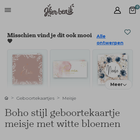
0
Misschien vind je dit ook mooi
Alle
🧡
ontwerpen
Meer
Geboortekaartjes
Meisje
Boho stijl geboortekaartje
meisje met witte bloemen