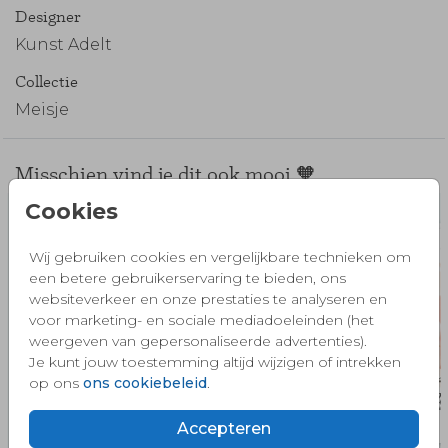
Designer
Kunst Adelt
Collectie
Meisje
Misschien vind je dit ook mooi 🧡
Cookies
Wij gebruiken cookies en vergelijkbare technieken om
een betere gebruikerservaring te bieden, ons
websiteverkeer en onze prestaties te analyseren en
voor marketing- en sociale mediadoeleinden (het
weergeven van gepersonaliseerde advertenties).
Je kunt jouw toestemming altijd wijzigen of intrekken
op ons
ons cookiebeleid
.
Accepteren