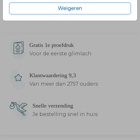
Weigeren
Gratis 1e proefdruk
Voor de eerste glimlach
Klantwaardering 9,3
Van meer dan 2757 ouders
Snelle verzending
Je bestelling snel in huis