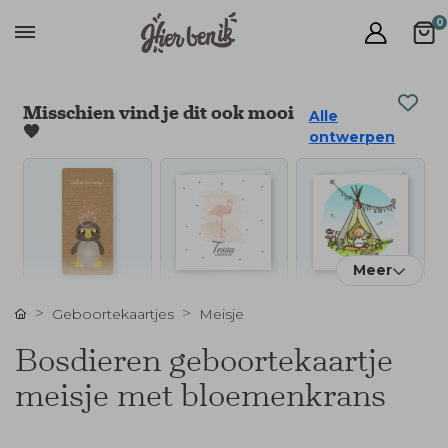
0
Misschien vind je dit ook mooi
Alle
🧡
ontwerpen
Meer
Geboortekaartjes
Meisje
Bosdieren geboortekaartje
meisje met bloemenkrans