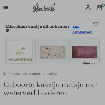
0
Misschien vind je dit ook mooi
Alle
🧡
ontwerpen
Meer
Geboortekaartjes
Meisje
Geboorte kaartje meisje met
waterverf bladeren