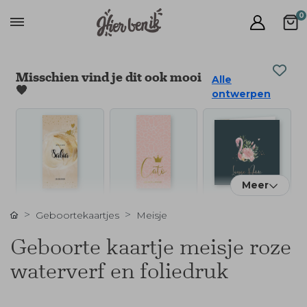
0
Misschien vind je dit ook mooi
Alle
🧡
ontwerpen
Meer
Geboortekaartjes
Meisje
Geboorte kaartje meisje roze
waterverf en foliedruk