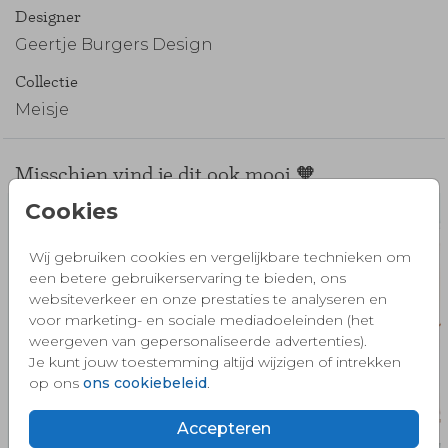
Designer
Geertje Burgers Design
Collectie
Meisje
Misschien vind je dit ook mooi 🧡
Cookies
Wij gebruiken cookies en vergelijkbare technieken om
een betere gebruikerservaring te bieden, ons
websiteverkeer en onze prestaties te analyseren en
voor marketing- en sociale mediadoeleinden (het
weergeven van gepersonaliseerde advertenties).
Je kunt jouw toestemming altijd wijzigen of intrekken
op ons
ons cookiebeleid
.
Accepteren