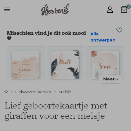
0
Misschien vind je dit ook mooi
Alle
🧡
ontwerpen
Meer
Geboortekaartjes
Meisje
Lief geboortekaartje met
giraffen voor een meisje