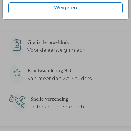
Weigeren
Gratis 1e proefdruk
Voor de eerste glimlach
Klantwaardering 9,3
Van meer dan 2757 ouders
Snelle verzending
Je bestelling snel in huis