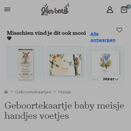
0
Misschien vind je dit ook mooi
Alle
🧡
ontwerpen
Meer
Geboortekaartjes
Meisje
Geboortekaartje baby meisje
handjes voetjes