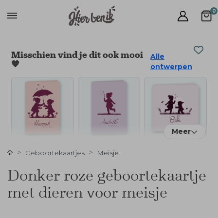
0
Misschien vind je dit ook mooi
Alle
🧡
ontwerpen
Meer
Geboortekaartjes
Meisje
Donker roze geboortekaartje
met dieren voor meisje