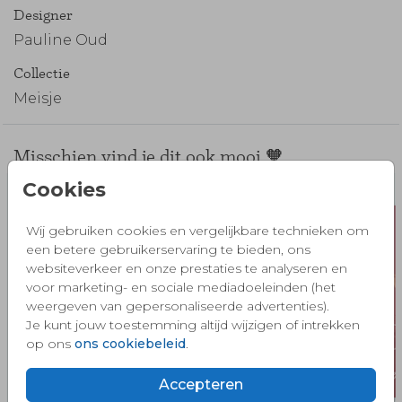
Designer
Pauline Oud
Collectie
Meisje
Misschien vind je dit ook mooi 🧡
Cookies
Wij gebruiken cookies en vergelijkbare technieken om
een betere gebruikerservaring te bieden, ons
websiteverkeer en onze prestaties te analyseren en
voor marketing- en sociale mediadoeleinden (het
weergeven van gepersonaliseerde advertenties).
Je kunt jouw toestemming altijd wijzigen of intrekken
op ons
ons cookiebeleid
.
Accepteren