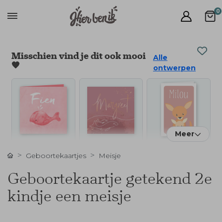
0
Misschien vind je dit ook mooi
Alle
🧡
ontwerpen
Meer
Geboortekaartjes
Meisje
Geboortekaartje getekend 2e
kindje een meisje