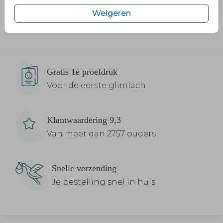
Weigeren
Gratis 1e proefdruk
Voor de eerste glimlach
Klantwaardering 9,3
Van meer dan 2757 ouders
Snelle verzending
Je bestelling snel in huis