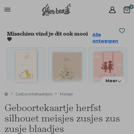
0
Misschien vind je dit ook mooi
Alle
🧡
ontwerpen
Meer
Geboortekaartjes
Meisje
Geboortekaartje herfst
silhouet meisjes zusjes zus
zusje blaadjes