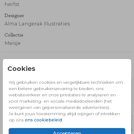
herfst.
Designer
Alma Langerak Illustraties
Collectie
Meisje
Misschien vind je dit ook mooi 🧡
Cookies
Wij gebruiken cookies en vergelijkbare technieken om
een betere gebruikerservaring te bieden, ons
websiteverkeer en onze prestaties te analyseren en
voor marketing- en sociale mediadoeleinden (het
weergeven van gepersonaliseerde advertenties).
Je kunt jouw toestemming altijd wijzigen of intrekken
op ons
ons cookiebeleid
.
Accepteren