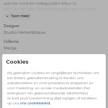
warme rood en rosegouden kleur in
glanzende folie. Pas het ontwerp aan in onze
online editor. Uit de speciale huisdieren
Toon meer
collectie 'Thuis is met jou 🐾.
Designer
Studio Hemelsblauw
Collectie
Meisje
Cookies
Misschien vind je dit ook mooi 🧡
Wij gebruiken cookies en vergelijkbare technieken om
een betere gebruikerservaring te bieden, ons
websiteverkeer en onze prestaties te analyseren en
voor marketing- en sociale mediadoeleinden (het
weergeven van gepersonaliseerde advertenties).
Je kunt jouw toestemming altijd wijzigen of intrekken
op ons
ons cookiebeleid
.