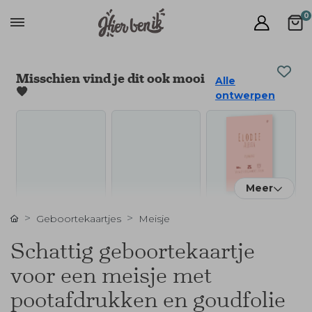
0
Misschien vind je dit ook mooi
Alle
🧡
ontwerpen
Meer
Geboortekaartjes
Meisje
Schattig geboortekaartje
voor een meisje met
pootafdrukken en goudfolie