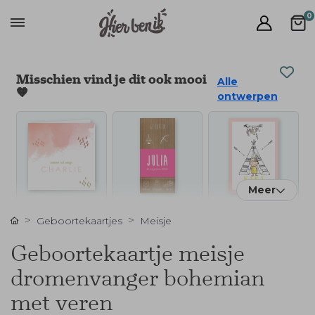
0
Misschien vind je dit ook mooi
Alle
🧡
ontwerpen
Meer
Geboortekaartjes
Meisje
Geboortekaartje meisje
dromenvanger bohemian
met veren