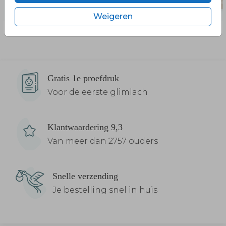
Weigeren
Gratis 1e proefdruk
Voor de eerste glimlach
Klantwaardering 9,3
Van meer dan 2757 ouders
Snelle verzending
Je bestelling snel in huis