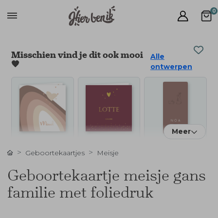
0
Misschien vind je dit ook mooi
Alle
🧡
ontwerpen
Meer
Geboortekaartjes
Meisje
Geboortekaartje meisje gans
familie met foliedruk