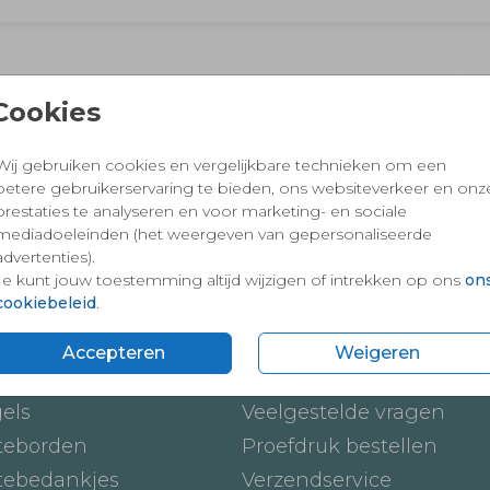
 en vertrouwd winkelen en betalen
Cookies
Wij gebruiken cookies en vergelijkbare technieken om een
betere gebruikerservaring te bieden, ons websiteverkeer en onz
prestaties te analyseren en voor marketing- en sociale
mediadoeleinden (het weergeven van gepersonaliseerde
advertenties).
Je kunt jouw toestemming altijd wijzigen of intrekken op ons
on
cookiebeleid
.
ten
Onze service
Accepteren
Weigeren
ickers
Hoe werkt het
gels
Veelgestelde vragen
teborden
Proefdruk bestellen
tebedankjes
Verzendservice