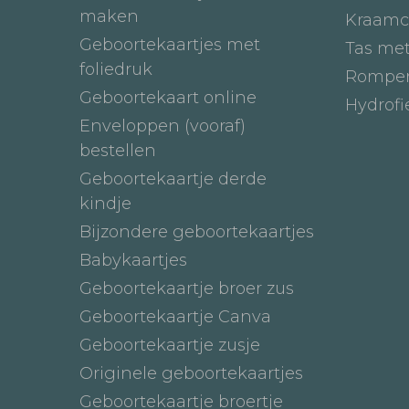
maken
Kraamc
Geboortekaartjes met
Tas me
foliedruk
Romper
Geboortekaart online
Hydrof
Enveloppen (vooraf)
bestellen
Geboortekaartje derde
kindje
Bijzondere geboortekaartjes
Babykaartjes
Geboortekaartje broer zus
Geboortekaartje Canva
Geboortekaartje zusje
Originele geboortekaartjes
Geboortekaartje broertje