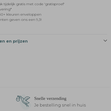
k tijdelijk gratis met code 'gratisproef'
evering*
t 30+ kleuren enveloppen
anten geven ons een 9,3!
en en prijzen
Snelle verzending
Je bestelling snel in huis