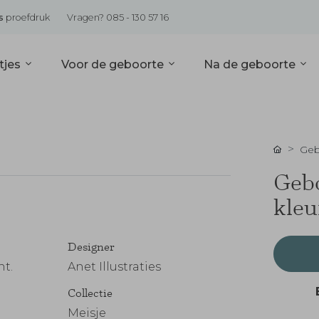
s
proefdruk
Vragen? 085 - 130 57 16
tjes
Voor de geboorte
Na de geboorte
Geb
Gebo
kleu
Designer
nt.
Anet Illustraties
Collectie
Meisje