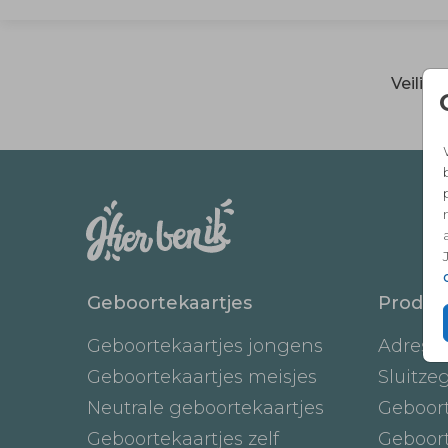
Veilig
Geboortekaartjes
Produc
Geboortekaartjes jongens
Adresst
Geboortekaartjes meisjes
Sluitze
Neutrale geboortekaartjes
Geboor
Geboortekaartjes zelf
Geboor