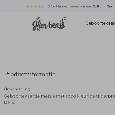
2757 klanten geven ons een
9,3!
Grati
Geboortekaar
Productinformatie
Omschrijving
Geboortekaartje meisje met rood kleurige tijgerpri
(3146)