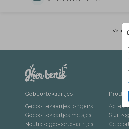
Veilig
Geboortekaartjes
Produc
Geboortekaartjes jongens
Adresst
Geboortekaartjes meisjes
Sluitze
Neutrale geboortekaartjes
Geboor