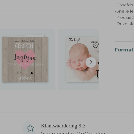
-Proefdru
-Snelle l
-Kies ui
-Onze kl
Format
Klantwaardering 9,3
Van meer dan 2757 ouders