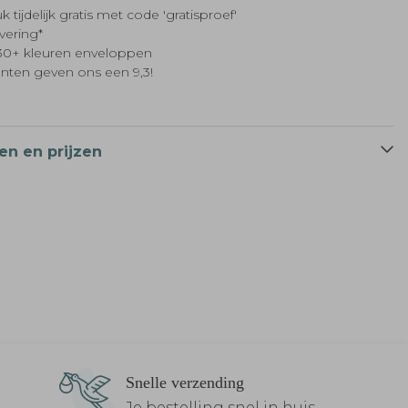
k tijdelijk gratis met code 'gratisproef'
evering*
t 30+ kleuren enveloppen
anten geven ons een 9,3!
en en prijzen
Snelle verzending
Je bestelling snel in huis