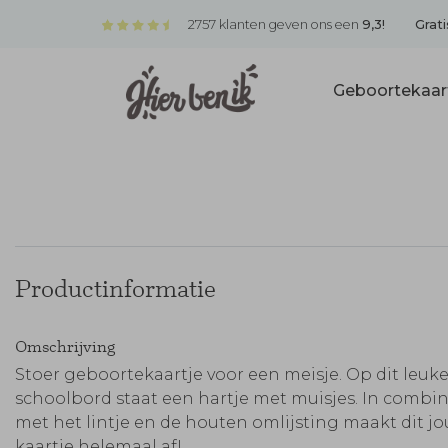
2757 klanten geven ons een
9,3!
Grati
Geboortekaar
Productinformatie
Omschrijving
Stoer geboortekaartje voor een meisje. Op dit leuk
schoolbord staat een hartje met muisjes. In combin
met het lintje en de houten omlijsting maakt dit j
kaartje helemaal af!