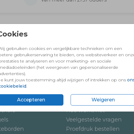
 en vertrouwd winkelen en betalen
Cookies
Wij gebruiken cookies en vergelijkbare technieken om een
betere gebruikerservaring te bieden, ons websiteverkeer en onz
prestaties te analyseren en voor marketing- en sociale
mediadoeleinden (het weergeven van gepersonaliseerde
advertenties).
Je kunt jouw toestemming altijd wijzigen of intrekken op ons
on
cookiebeleid
.
ten
Onze service
Accepteren
Weigeren
ickers
Hoe werkt het
gels
Veelgestelde vragen
teborden
Proefdruk bestellen