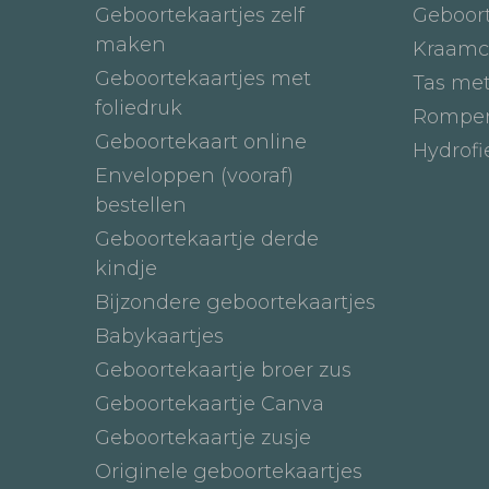
Geboortekaartjes zelf
Geboor
maken
Kraamc
Geboortekaartjes met
Tas me
foliedruk
Romper
Geboortekaart online
Hydrof
Enveloppen (vooraf)
bestellen
Geboortekaartje derde
kindje
Bijzondere geboortekaartjes
Babykaartjes
Geboortekaartje broer zus
Geboortekaartje Canva
Geboortekaartje zusje
Originele geboortekaartjes