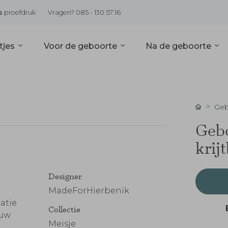
s
proefdruk
Vragen? 085 - 130 57 16
tjes
Voor de geboorte
Na de geboorte
Geb
Gebo
krij
Designer
e
MadeForHierbenik
atie
Collectie
ouw
Meisje