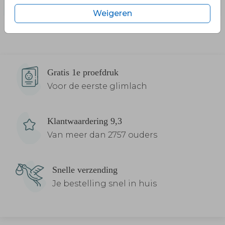
Weigeren
Gratis 1e proefdruk
Voor de eerste glimlach
Klantwaardering 9,3
Van meer dan 2757 ouders
Snelle verzending
Je bestelling snel in huis