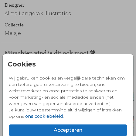
Designer
Alma Langerak Illustraties
Collectie
Meisje
Misschien vind je dit ook mooi 🧡
Cookies
Wij gebruiken cookies en vergelijkbare technieken om
een betere gebruikerservaring te bieden, ons
websiteverkeer en onze prestaties te analyseren en
voor marketing- en sociale mediadoeleinden (het
weergeven van gepersonaliseerde advertenties).
Je kunt jouw toestemming altijd wijzigen of intrekken
op ons
ons cookiebeleid
.
Accepteren