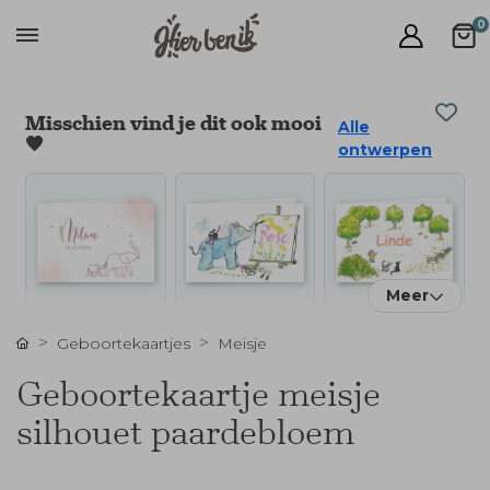
0
Misschien vind je dit ook mooi
Alle
🧡
ontwerpen
Meer
Geboortekaartjes
Meisje
Geboortekaartje meisje
silhouet paardebloem