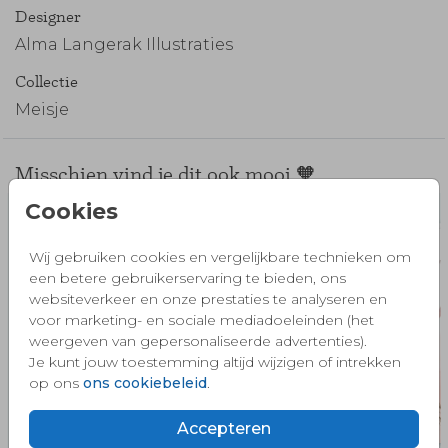
Designer
Alma Langerak Illustraties
Collectie
Meisje
Misschien vind je dit ook mooi 🧡
Cookies
Wij gebruiken cookies en vergelijkbare technieken om
een betere gebruikerservaring te bieden, ons
websiteverkeer en onze prestaties te analyseren en
voor marketing- en sociale mediadoeleinden (het
weergeven van gepersonaliseerde advertenties).
Je kunt jouw toestemming altijd wijzigen of intrekken
op ons
ons cookiebeleid
.
Accepteren