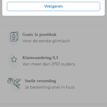
Weigeren
Gratis 1e proefdruk
Voor de eerste glimlach
Klantwaardering 9,3
Van meer dan 2757 ouders
Snelle verzending
Je bestelling snel in huis