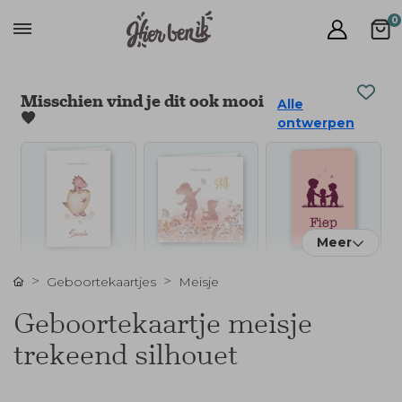
0
Misschien vind je dit ook mooi
Alle
🧡
ontwerpen
Meer
Geboortekaartjes
Meisje
Geboortekaartje meisje
trekeend silhouet