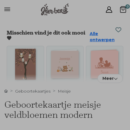
0
Misschien vind je dit ook mooi
Alle
🧡
ontwerpen
Meer
Geboortekaartjes
Meisje
Geboortekaartje meisje
veldbloemen modern