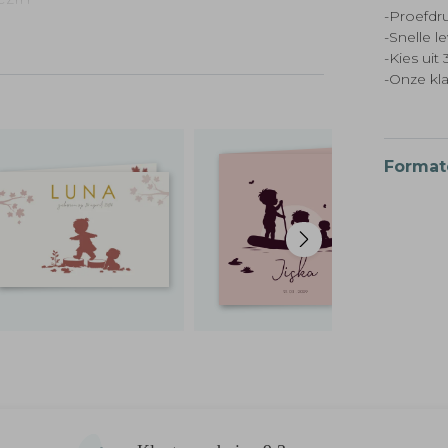
-Proefdru
eigen
-Snelle l
-Kies ui
-Onze kl
Format