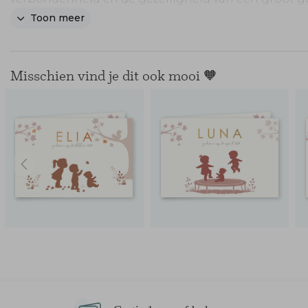
uit. Je kunt dit kaartje eenvoudig aanpassen naar 
Toon meer
wens in onze online editor.
Misschien vind je dit ook mooi 🧡