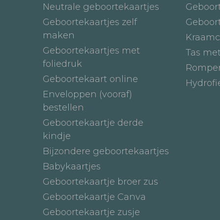
Neutrale geboortekaartjes
Geboor
Geboortekaartjes zelf
Geboor
maken
Kraamc
Geboortekaartjes met
Tas me
foliedruk
Romper
Geboortekaart online
Hydrof
Enveloppen (vooraf)
bestellen
Geboortekaartje derde
kindje
Bijzondere geboortekaartjes
Babykaartjes
Geboortekaartje broer zus
Geboortekaartje Canva
Geboortekaartje zusje