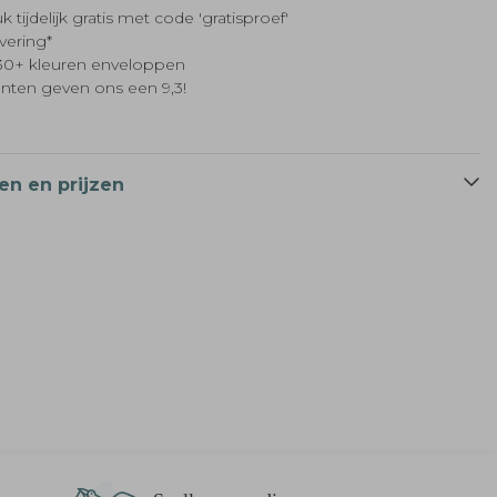
k tijdelijk gratis met code 'gratisproef'
evering*
t 30+ kleuren enveloppen
anten geven ons een 9,3!
en en prijzen