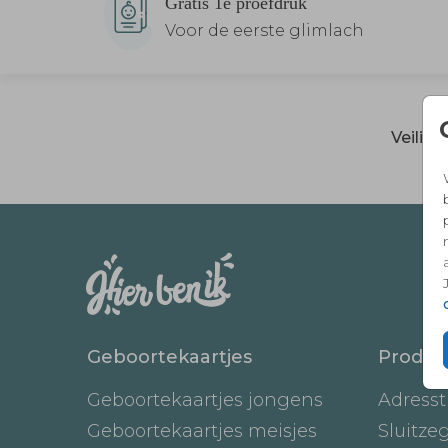
Gratis 1e proefdruk
Voor de eerste glimlach
Veilig
Geboortekaartjes
Produc
Geboortekaartjes jongens
Adresst
Geboortekaartjes meisjes
Sluitze