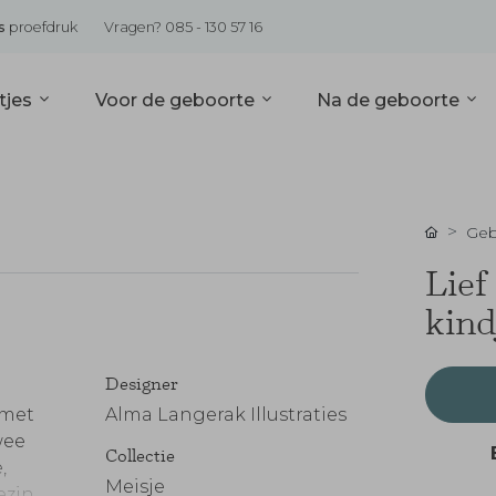
s
proefdruk
Vragen? 085 - 130 57 16
tjes
Voor de geboorte
Na de geboorte
Geb
Lief
kind
Designer
 met
Alma Langerak Illustraties
wee
Collectie
,
Meisje
ezin