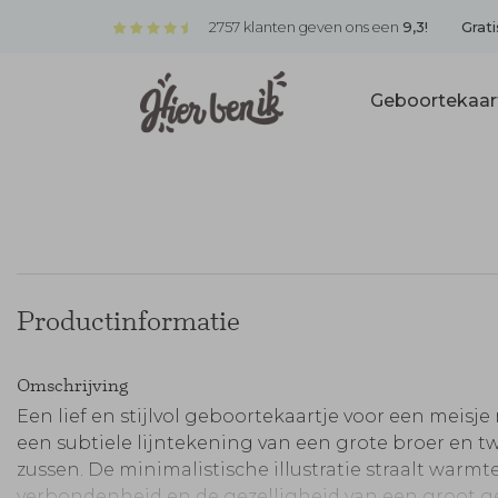
2757 klanten geven ons een
9,3!
Grati
Geboortekaar
Productinformatie
Omschrijving
Een lief en stijlvol geboortekaartje voor een meisje
een subtiele lijntekening van een grote broer en t
zussen. De minimalistische illustratie straalt warmte
verbondenheid en de gezelligheid van een groot g