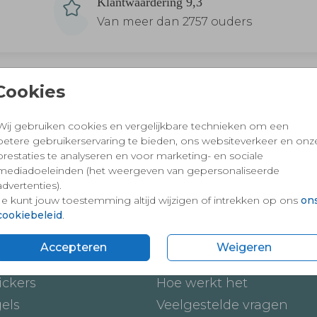
Klantwaardering 9,3
Van meer dan 2757 ouders
Cookies
 en vertrouwd winkelen en betalen
Wij gebruiken cookies en vergelijkbare technieken om een
betere gebruikerservaring te bieden, ons websiteverkeer en onz
prestaties te analyseren en voor marketing- en sociale
mediadoeleinden (het weergeven van gepersonaliseerde
advertenties).
Je kunt jouw toestemming altijd wijzigen of intrekken op ons
on
cookiebeleid
.
Accepteren
Weigeren
ten
Onze service
ickers
Hoe werkt het
gels
Veelgestelde vragen