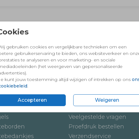
 en vertrouwd winkelen en betalen
Cookies
Wij gebruiken cookies en vergelijkbare technieken om een
betere gebruikerservaring te bieden, ons websiteverkeer en onz
prestaties te analyseren en voor marketing- en sociale
mediadoeleinden (het weergeven van gepersonaliseerde
advertenties).
Je kunt jouw toestemming altijd wijzigen of intrekken op ons
on
cookiebeleid
.
ten
Onze service
Accepteren
Weigeren
ickers
Hoe werkt het
gels
Veelgestelde vragen
teborden
Proefdruk bestellen
tebedankjes
Verzendservice