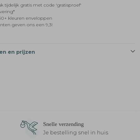
k tijdelijk gratis met code 'gratisproef'
evering*
t 30+ kleuren enveloppen
anten geven ons een 9,3!
en en prijzen
Snelle verzending
Je bestelling snel in huis