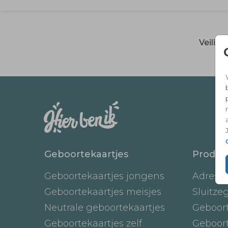
Veilig
Geboortekaartjes
Produc
Geboortekaartjes jongens
Adresst
Geboortekaartjes meisjes
Sluitze
Neutrale geboortekaartjes
Geboor
Geboortekaartjes zelf
Geboor