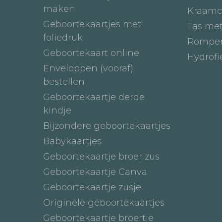
maken
Kraamc
Geboortekaartjes met
Tas me
foliedruk
Romper
Geboortekaart online
Hydrof
Enveloppen (vooraf)
bestellen
Geboortekaartje derde
kindje
Bijzondere geboortekaartjes
Babykaartjes
Geboortekaartje broer zus
Geboortekaartje Canva
Geboortekaartje zusje
Originele geboortekaartjes
Geboortekaartje broertje