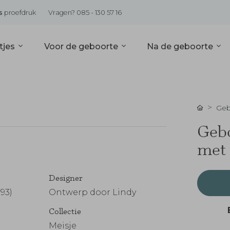
s
proefdruk
Vragen? 085 - 130 57 16
tjes
Voor de geboorte
Na de geboorte
Geb
Gebo
met 
Designer
93)
Ontwerp door Lindy
Collectie
Meisje