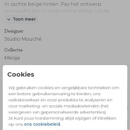
in zachte beige tinten. Pas het ontwerp
eenvoudig aan in onze online editor. Uit de
speciale huisdieren collectie 'Thuis is met jou
Toon meer
🐾.
Designer
Studio Mouché
Collectie
Meisje
Cookies
Misschien vind je dit ook mooi 🧡
Wij gebruiken cookies en vergelijkbare technieken om
een betere gebruikerservaring te bieden, ons
websiteverkeer en onze prestaties te analyseren en
voor marketing- en sociale mediadoeleinden (het
weergeven van gepersonaliseerde advertenties).
Je kunt jouw toestemming altijd wijzigen of intrekken
op ons
ons cookiebeleid
.