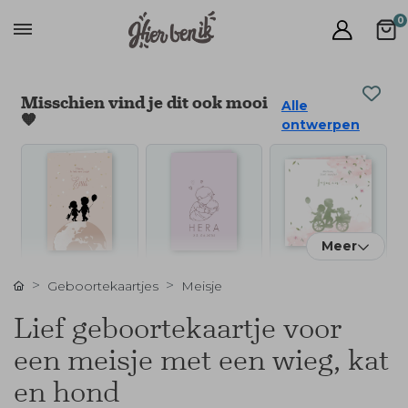
0
Misschien vind je dit ook mooi
Alle
🧡
ontwerpen
Meer
Geboortekaartjes
Meisje
Lief geboortekaartje voor
een meisje met een wieg, kat
en hond