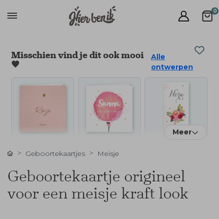
0
Misschien vind je dit ook mooi
Alle
🧡
ontwerpen
Meer
Geboortekaartjes
Meisje
Geboortekaartje origineel
voor een meisje kraft look