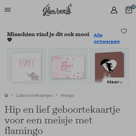
0
Misschien vind je dit ook mooi
Alle
🧡
ontwerpen
Meer
Geboortekaartjes
Meisje
Hip en lief geboortekaartje
voor een meisje met
flamingo