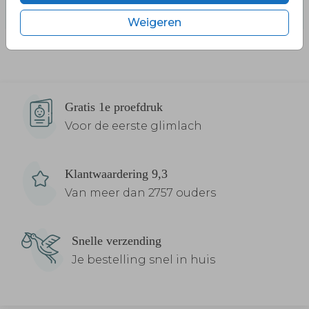
Weigeren
Gratis 1e proefdruk
Voor de eerste glimlach
Klantwaardering 9,3
Van meer dan 2757 ouders
Snelle verzending
Je bestelling snel in huis