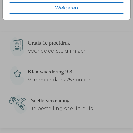
Weigeren
Gratis 1e proefdruk
Voor de eerste glimlach
Klantwaardering 9,3
Van meer dan 2757 ouders
Snelle verzending
Je bestelling snel in huis