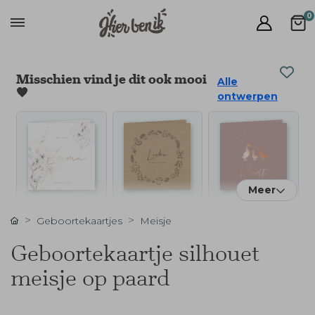
0
Misschien vind je dit ook mooi
Alle
🧡
ontwerpen
Meer
Geboortekaartjes
Meisje
Geboortekaartje silhouet
meisje op paard